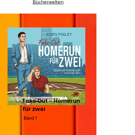
Bücherwelten
Fake Out – Homerun
für zwei
Band 1