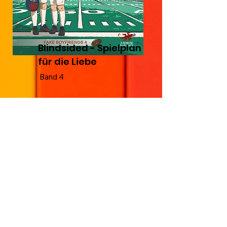
Blindsided - Spielplan
für die Liebe
Band 4