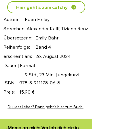
Hier geht's zum catchy
Autorin:
Eden Finley
Sprecher:
Alexander Kalff, Tiziano Renz
Übersetzerin:
Emily Bähr
Reihenfolge:
Band 4
erscheint am:
26. August 2024
Dauer | Format:
9 Std., 23 Min. | ungekürzt
ISBN:
978-3-911178-06-8
Preis:
15,90 €
Du liest lieber? Dann geht's hier zum Buch!
„Memo an mich: Verlieb dich nie in