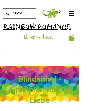
RAINBOW ROMANCE
List
en to love
.
Blindsided -
Spielplan für die
Liebe