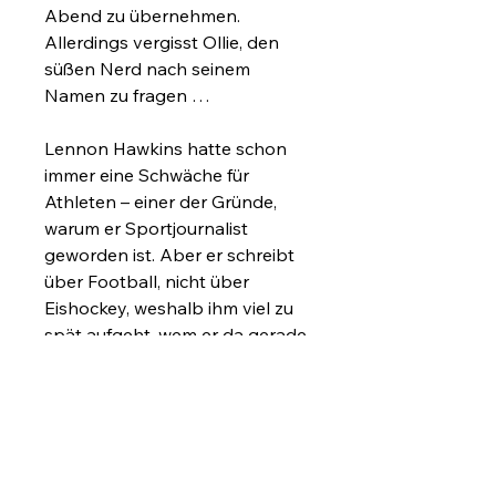
Abend zu übernehmen.
Allerdings vergisst Ollie, den
süßen Nerd nach seinem
Namen zu fragen …
Lennon Hawkins hatte schon
immer eine Schwäche für
Athleten – einer der Gründe,
warum er Sportjournalist
geworden ist. Aber er schreibt
über Football, nicht über
Eishockey, weshalb ihm viel zu
spät aufgeht, wem er da gerade
seine Hilfe angeboten hat.
Denn Sportler hassen
Journalisten – besonders
solche, die ihr Geheimnis
kennen …