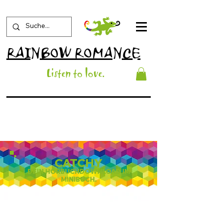
RAINBOW ROMANCE
List
en to love
.
CATCHY
DEIN HÖRBUCHDOWNLOAD IM
MINIBUCH.