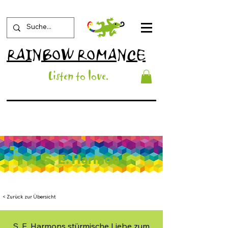
RAINBOW ROMANCE
List
en to love
.
S. E. Harmon
< Zurück zur Übersicht
S. E. Harmons stürmische Liebe zum